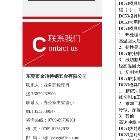
DC53模具
碳（c）：1
DC53模具
DC53常用硬
DC53模
1、热处理
C
联系我们
高温回火后
ontact us
2、韧性是S
DC53的
3、线切割
经高温回
4、切削性
东莞市金冶特钢五金有限公司
DC53的
DC53模
联系人：业务部经理肖
1、精密冲
煜/13829232900
线切割加
联系人：办公室主管管小
2、难加工
冷锻、深
姐/13532539947
3、其他
咨询热线：0769-89796161
高速冲裁
DC53热处
传 真：0769-81362028
DC53是
邮 箱：dgjinyeteg@163.com