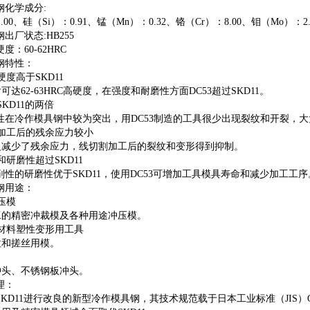
钢化学成分:
.00、硅（Si）：0.91、锰（Mn）：0.32、铬（Cr）：8.00、钼（Mo）：2.0
钢出厂状态:HB255
度：60-62HRC
具钢特性：
硬度高于SKD11
可达62-63HRC高硬度，在强度和耐磨性方面DC53超过SKD11。
KD11的两倍
韧性在冷作模具钢中较为突出，用DC53制造的工具很少出现裂纹和开裂，
加工后的残余应力较小
火减少了残余应力，线切割加工后的裂纹和变形得到抑制。
和研磨性超过SKD11
切削性的研磨性优于SKD11，使用DC53可增加工具模具寿命和减少加工工序
具钢用途：
压模
工的精密冲裁模及各种用途冲压模。
材料塑性变形用工具
拉和搓丝用模。
冲头、不锈钢板冲头。
理：
对SKD11进行改良的新型冷作模具钢，其技术规范载于日本工业标准（JIS）