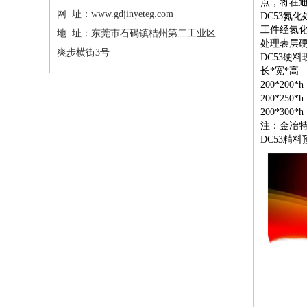
点，将在通
网 址：www.gdjinyeteg.com
DC53氮
工件经氮化
地 址：东莞市石碣镇桔州第二工业区
处理表层硬度
爽步横街3号
DC53硬
长*宽*高
200*200*h
200*250*h
200*300*h
注：金冶
DC53精料