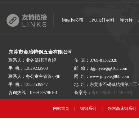
钢结构公司
TPU加纤材料
弹力柱
东莞市金冶特钢五金有限公司
联系人：业务部经理肖煜
传 真：0769-81362028
手 机：13829232900
邮 箱：dgjinyeteg@163.com
联系人：办公室主管管小姐
网 址：www.jinyeteg888.com
手 机：13532539947
地 址：东莞市石碣镇桔州第二工
咨询热线：0769-89796161
备案号：
粤ICP备2021174659号
网站首页
钨钢系列
粉末高速钢系列
|
|