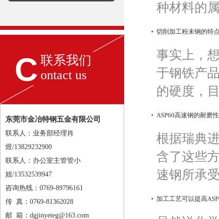
种材料的属
切削加工粉末钢的特
事实上，
C
联系我们
于钢铁产
ontact us
的硬度，目
ASP60高速钢的耐磨
东莞市金冶特钢五金有限公司
联系人：业务部经理肖
根据瑞典进
煜/13829232900
含了这些
联系人：办公室主管管小
速钢所承受
姐/13532539947
咨询热线：0769-89796161
加工工艺可以提高ASP
传 真：0769-81362028
邮 箱：dgjinyeteg@163.com